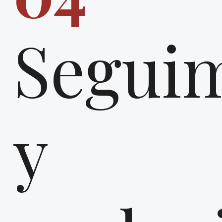
Segui
y