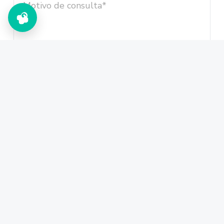
He leído y acepto la política de privacidad
de intimament.com
Información sobre protección de datos
Responsable:
Esteban Carbone Tagliamonte. Finalidad: Atender su
solicitud y prestar el servicio solicitado. Legitimación:
Consentimiento del interesado. Destinatarios: No se cederán
datos a terceros, salvo obligación legal. Derechos: Puede
acceder, rectificar y suprimir los datos, así como ejercer
otros derechos, enviando un correo a info@intimament.com.